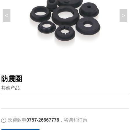
<
>
防震圈
其他产品
欢迎致电
0757-26667778
，咨询和订购