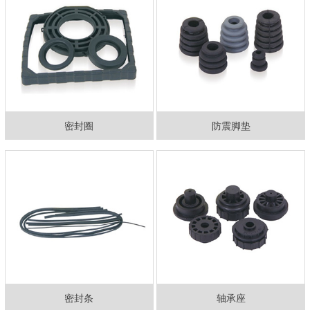
密封圈
防震脚垫
密封条
轴承座